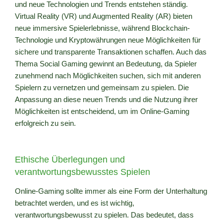
und neue Technologien und Trends entstehen ständig.
Virtual Reality (VR) und Augmented Reality (AR) bieten
neue immersive Spielerlebnisse, während Blockchain-
Technologie und Kryptowährungen neue Möglichkeiten für
sichere und transparente Transaktionen schaffen. Auch das
Thema Social Gaming gewinnt an Bedeutung, da Spieler
zunehmend nach Möglichkeiten suchen, sich mit anderen
Spielern zu vernetzen und gemeinsam zu spielen. Die
Anpassung an diese neuen Trends und die Nutzung ihrer
Möglichkeiten ist entscheidend, um im Online-Gaming
erfolgreich zu sein.
Ethische Überlegungen und
verantwortungsbewusstes Spielen
Online-Gaming sollte immer als eine Form der Unterhaltung
betrachtet werden, und es ist wichtig,
verantwortungsbewusst zu spielen. Das bedeutet, dass