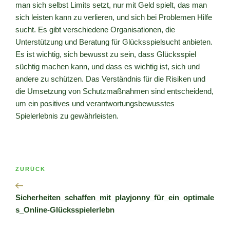
man sich selbst Limits setzt, nur mit Geld spielt, das man
sich leisten kann zu verlieren, und sich bei Problemen Hilfe
sucht. Es gibt verschiedene Organisationen, die
Unterstützung und Beratung für Glücksspielsucht anbieten.
Es ist wichtig, sich bewusst zu sein, dass Glücksspiel
süchtig machen kann, und dass es wichtig ist, sich und
andere zu schützen. Das Verständnis für die Risiken und
die Umsetzung von Schutzmaßnahmen sind entscheidend,
um ein positives und verantwortungsbewusstes
Spielerlebnis zu gewährleisten.
Beitragsnavigation
Vorheriger
ZURÜCK
Beitrag
Sicherheiten_schaffen_mit_playjonny_für_ein_optimale
s_Online-Glücksspielerlebn