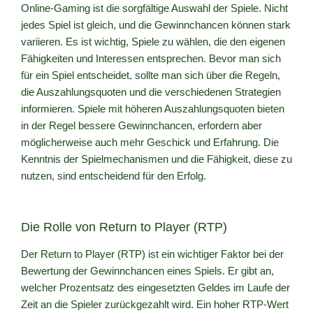
Online-Gaming ist die sorgfältige Auswahl der Spiele. Nicht
jedes Spiel ist gleich, und die Gewinnchancen können stark
variieren. Es ist wichtig, Spiele zu wählen, die den eigenen
Fähigkeiten und Interessen entsprechen. Bevor man sich
für ein Spiel entscheidet, sollte man sich über die Regeln,
die Auszahlungsquoten und die verschiedenen Strategien
informieren. Spiele mit höheren Auszahlungsquoten bieten
in der Regel bessere Gewinnchancen, erfordern aber
möglicherweise auch mehr Geschick und Erfahrung. Die
Kenntnis der Spielmechanismen und die Fähigkeit, diese zu
nutzen, sind entscheidend für den Erfolg.
Die Rolle von Return to Player (RTP)
Der Return to Player (RTP) ist ein wichtiger Faktor bei der
Bewertung der Gewinnchancen eines Spiels. Er gibt an,
welcher Prozentsatz des eingesetzten Geldes im Laufe der
Zeit an die Spieler zurückgezahlt wird. Ein hoher RTP-Wert