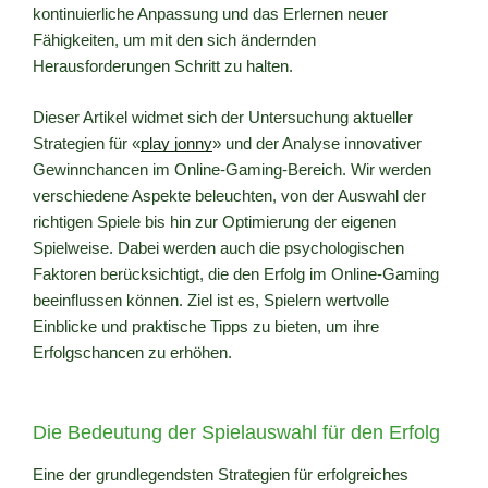
kontinuierliche Anpassung und das Erlernen neuer
Fähigkeiten, um mit den sich ändernden
Herausforderungen Schritt zu halten.
Dieser Artikel widmet sich der Untersuchung aktueller
Strategien für «
play jonny
» und der Analyse innovativer
Gewinnchancen im Online-Gaming-Bereich. Wir werden
verschiedene Aspekte beleuchten, von der Auswahl der
richtigen Spiele bis hin zur Optimierung der eigenen
Spielweise. Dabei werden auch die psychologischen
Faktoren berücksichtigt, die den Erfolg im Online-Gaming
beeinflussen können. Ziel ist es, Spielern wertvolle
Einblicke und praktische Tipps zu bieten, um ihre
Erfolgschancen zu erhöhen.
Die Bedeutung der Spielauswahl für den Erfolg
Eine der grundlegendsten Strategien für erfolgreiches