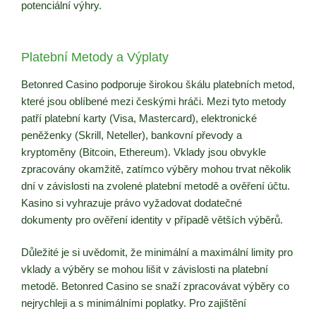
potenciální výhry.
Platební Metody a Výplaty
Betonred Casino podporuje širokou škálu platebních metod,
které jsou oblíbené mezi českými hráči. Mezi tyto metody
patří platební karty (Visa, Mastercard), elektronické
peněženky (Skrill, Neteller), bankovní převody a
kryptoměny (Bitcoin, Ethereum). Vklady jsou obvykle
zpracovány okamžitě, zatímco výběry mohou trvat několik
dní v závislosti na zvolené platební metodě a ověření účtu.
Kasino si vyhrazuje právo vyžadovat dodatečné
dokumenty pro ověření identity v případě větších výběrů.
Důležité je si uvědomit, že minimální a maximální limity pro
vklady a výběry se mohou lišit v závislosti na platební
metodě. Betonred Casino se snaží zpracovávat výběry co
nejrychleji a s minimálními poplatky. Pro zajištění