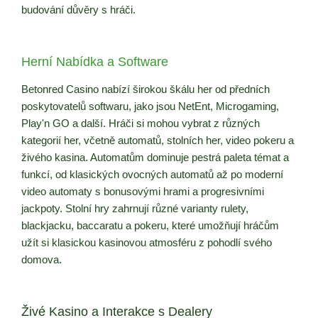
budování důvěry s hráči.
Herní Nabídka a Software
Betonred Casino nabízí širokou škálu her od předních
poskytovatelů softwaru, jako jsou NetEnt, Microgaming,
Play'n GO a další. Hráči si mohou vybrat z různých
kategorií her, včetně automatů, stolních her, video pokeru a
živého kasina. Automatům dominuje pestrá paleta témat a
funkcí, od klasických ovocných automatů až po moderní
video automaty s bonusovými hrami a progresivními
jackpoty. Stolní hry zahrnují různé varianty rulety,
blackjacku, baccaratu a pokeru, které umožňují hráčům
užít si klasickou kasinovou atmosféru z pohodlí svého
domova.
Živé Kasino a Interakce s Dealery