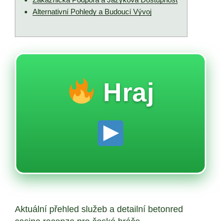
Alternativní Pohledy a Budoucí Vývoj
Hraj
Aktuální přehled služeb a detailní betonred