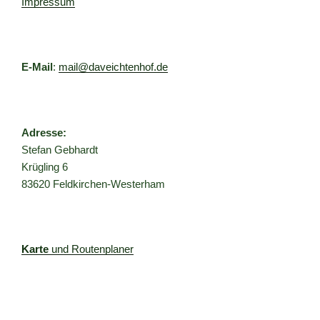
Impressum
E-Mail
:
mail@daveichtenhof.de
Adresse:
Stefan Gebhardt
Krügling 6
83620 Feldkirchen-Westerham
Karte
und Routenplaner