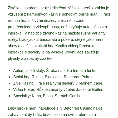
Živé kasino představuje jedinečný zážitek, který kombinuje
vzrušení z kamenných kasin s pohodlím online hraní. Hráči
mohou hrát s živými dealery v reálném čase
prostřednictvím videopřenosu, což zvyšuje autentičnost a
interakci. V nabídce živého kasina najdete různé varianty
rulety, blackjacku, baccaratu a pokeru, stejně jako herní
show a další inovativní hry. Kvalita videopřenosu a
interakce s dealery je na vysoké úrovni, což zajišťuje
plynulý a zábavný zážitek.
Automatické sloty: Široká nabídka témat a funkcí.
Stolní hry: Ruleta, Blackjack, Baccarat, Poker.
Živé Kasino: Hra s reálnými dealery v reálném čase.
Video Poker: Různé varianty včetně Jacks or Better.
Speciality: Keno, Bingo, Scratch Cards.
Díky široké herní nabídídce si v Betonred Casino najde
zábavu každý hráč, bez ohledu na své preferencí a