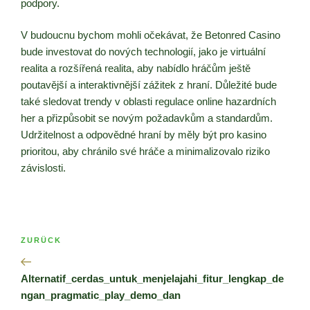
podpory.
V budoucnu bychom mohli očekávat, že Betonred Casino
bude investovat do nových technologií, jako je virtuální
realita a rozšířená realita, aby nabídlo hráčům ještě
poutavější a interaktivnější zážitek z hraní. Důležité bude
také sledovat trendy v oblasti regulace online hazardních
her a přizpůsobit se novým požadavkům a standardům.
Udržitelnost a odpovědné hraní by měly být pro kasino
prioritou, aby chránilo své hráče a minimalizovalo riziko
závislosti.
Beitragsnavigation
Vorheriger
ZURÜCK
Beitrag
Alternatif_cerdas_untuk_menjelajahi_fitur_lengkap_de
ngan_pragmatic_play_demo_dan