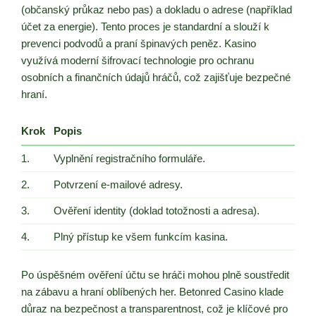
(občanský průkaz nebo pas) a dokladu o adrese (například
účet za energie). Tento proces je standardní a slouží k
prevenci podvodů a praní špinavých peněz. Kasino
využívá moderní šifrovací technologie pro ochranu
osobních a finančních údajů hráčů, což zajišťuje bezpečné
hraní.
Krok
Popis
1.
Vyplnění registračního formuláře.
2.
Potvrzení e-mailové adresy.
3.
Ověření identity (doklad totožnosti a adresa).
4.
Plný přístup ke všem funkcím kasina.
Po úspěšném ověření účtu se hráči mohou plně soustředit
na zábavu a hraní oblíbených her. Betonred Casino klade
důraz na bezpečnost a transparentnost, což je klíčové pro