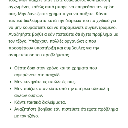
αγχωμένοι, καθώς αυτό μπορεί να επηρεάσει την κρίση
σας. Μην δανείζεστε χρήματα για να παίξετε. Κάντε
τακτικά διαλείμματα κατά την διάρκεια του παιχνιδιού για
να μην κουραστείτε και να παραμείνετε συγκεντρωμένοι.
Αναζητήστε βοήθεια εάν πιστεύετε ότι έχετε πρόβλημα με
τον τζόγο. Υπάρχουν πολλές οργανώσεις που
προσφέρουν υποστήριξη και συμβουλές για την
αντιμετώπιση του προβλήματος.
Θέστε όρια στον χρόνο και τα χρήματα που
αφιερώνετε στο παιχνίδι.
Μην κυνηγάτε τις απώλειές σας.
Μην παίζετε όταν είστε υπό την επήρεια αλκοόλ ή
άλλων ουσιών.
Κάντε τακτικά διαλείμματα.
Αναζητήστε βοήθεια εάν πιστεύετε ότι έχετε πρόβλημα
με τον τζόγο.