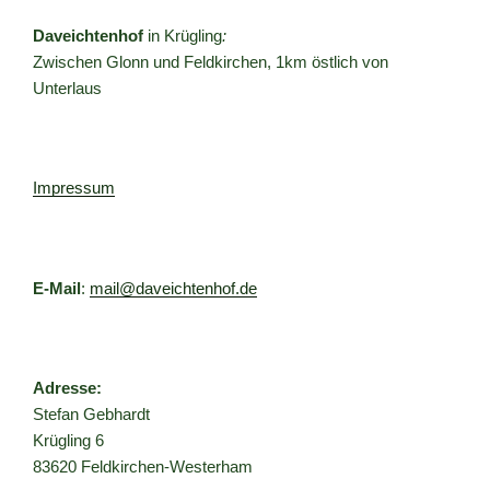
Daveichtenhof
in Krügling
:
Zwischen Glonn und Feldkirchen, 1km östlich von
Unterlaus
Impressum
E-Mail
:
mail@daveichtenhof.de
Adresse:
Stefan Gebhardt
Krügling 6
83620 Feldkirchen-Westerham