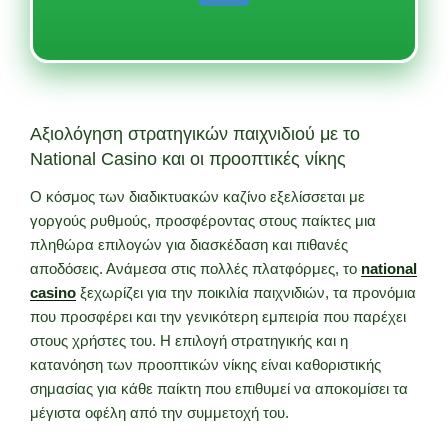
Αξιολόγηση στρατηγικών παιχνιδιού με το
National Casino και οι προοπτικές νίκης
Ο κόσμος των διαδικτυακών καζίνο εξελίσσεται με
γοργούς ρυθμούς, προσφέροντας στους παίκτες μια
πληθώρα επιλογών για διασκέδαση και πιθανές
αποδόσεις. Ανάμεσα στις πολλές πλατφόρμες, το
national
casino
ξεχωρίζει για την ποικιλία παιχνιδιών, τα προνόμια
που προσφέρει και την γενικότερη εμπειρία που παρέχει
στους χρήστες του. Η επιλογή στρατηγικής και η
κατανόηση των προοπτικών νίκης είναι καθοριστικής
σημασίας για κάθε παίκτη που επιθυμεί να αποκομίσει τα
μέγιστα οφέλη από την συμμετοχή του.