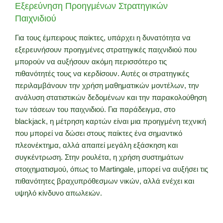
Εξερεύνηση Προηγμένων Στρατηγικών
Παιχνιδιού
Για τους έμπειρους παίκτες, υπάρχει η δυνατότητα να
εξερευνήσουν προηγμένες στρατηγικές παιχνιδιού που
μπορούν να αυξήσουν ακόμη περισσότερο τις
πιθανότητές τους να κερδίσουν. Αυτές οι στρατηγικές
περιλαμβάνουν την χρήση μαθηματικών μοντέλων, την
ανάλυση στατιστικών δεδομένων και την παρακολούθηση
των τάσεων του παιχνιδιού. Για παράδειγμα, στο
blackjack, η μέτρηση καρτών είναι μια προηγμένη τεχνική
που μπορεί να δώσει στους παίκτες ένα σημαντικό
πλεονέκτημα, αλλά απαιτεί μεγάλη εξάσκηση και
συγκέντρωση. Στην ρουλέτα, η χρήση συστημάτων
στοιχηματισμού, όπως το Martingale, μπορεί να αυξήσει τις
πιθανότητες βραχυπρόθεσμων νικών, αλλά ενέχει και
υψηλό κίνδυνο απωλειών.