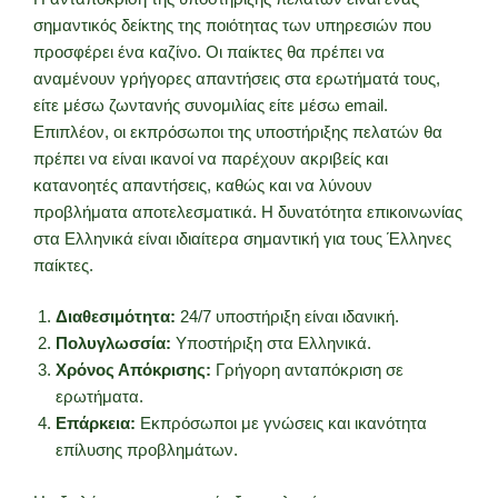
σημαντικός δείκτης της ποιότητας των υπηρεσιών που
προσφέρει ένα καζίνο. Οι παίκτες θα πρέπει να
αναμένουν γρήγορες απαντήσεις στα ερωτήματά τους,
είτε μέσω ζωντανής συνομιλίας είτε μέσω email.
Επιπλέον, οι εκπρόσωποι της υποστήριξης πελατών θα
πρέπει να είναι ικανοί να παρέχουν ακριβείς και
κατανοητές απαντήσεις, καθώς και να λύνουν
προβλήματα αποτελεσματικά. Η δυνατότητα επικοινωνίας
στα Ελληνικά είναι ιδιαίτερα σημαντική για τους Έλληνες
παίκτες.
Διαθεσιμότητα:
24/7 υποστήριξη είναι ιδανική.
Πολυγλωσσία:
Υποστήριξη στα Ελληνικά.
Χρόνος Απόκρισης:
Γρήγορη ανταπόκριση σε
ερωτήματα.
Επάρκεια:
Εκπρόσωποι με γνώσεις και ικανότητα
επίλυσης προβλημάτων.