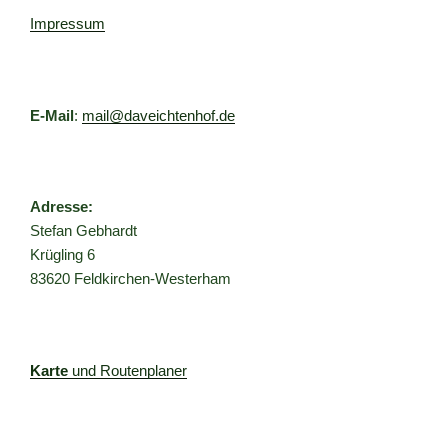
Impressum
E-Mail
:
mail@daveichtenhof.de
Adresse:
Stefan Gebhardt
Krügling 6
83620 Feldkirchen-Westerham
Karte
und Routenplaner