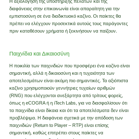
Η αξιολόγηση της υποστήριξης πελατών και της
διαφάνειας στην επικοινωνία είναι απαραίτητη για την
εμπιστοσύνη σε ένα διαδικτυακό καζίνο. Οι παίκτες θα
πρέπει να ελέγχουν προσεκτικά αυτούς τους παράγοντες
πριν καταθέσουν χρήματα ή ξεκινήσουν να παίζουν.
Παιχνίδια και Δικαιοσύνη
Η ποικιλία των παιχνιδιών που προσφέρει ένα καζίνο είναι
σημαντική, αλλά η δικαιοσύνη και η τυχαιότητα των
αποτελεσμάτων είναι ακόμη πιο σημαντικές. Τα αξιόπιστα
καζίνο χρησιμοποιούν γεννήτριες τυχαίων αριθμών
(RNG) που ελέγχονται ανεξάρτητα από τρίτους φορείς,
όπως η eCOGRA ή η iTech Labs, για να διασφαλίσουν ότι
τα παιχνίδια είναι δίκαια και ότι τα αποτελέσματα δεν είναι
προβλέψιμα. Η διαφάνεια σχετικά με την απόδοση των
παιχνιδιών (Return to Player – RTP) είναι επίσης
σημαντική, καθώς επιτρέπει στους παίκτες να