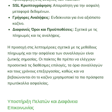
SSL Κρυπτογράφηση:
Απαραίτητη για την ασφαλή
μεταφορά δεδομένων.
Γρήγορες Αναλήψεις:
Ενδείκνυται για ένα αξιόπιστο
καζίνο.
Διαφανείς Όροι και Προϋποθέσεις:
Σχετικά με τις
πληρωμές και τις αναλήψεις.
Η προσοχή στις λεπτομέρειες σχετικά με τις μεθόδους
πληρωμής και την ασφάλεια των συναλλαγών είναι
ζωτικής σημασίας. Οι παίκτες θα πρέπει να ελέγχουν
προσεκτικά τις διαθέσιμες επιλογές, τα όρια συναλλαγών
και τους χρόνους επεξεργασίας, καθώς και να
βεβαιώνονται ότι το καζίνο χρησιμοποιεί τα πιο πρόσφατα
πρωτόκολλα ασφαλείας.
Υποστήριξη Πελατών και Διαφάνεια
Επικοινωνίας