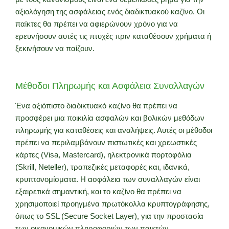
αξιολόγηση της ασφάλειας ενός διαδικτυακού καζίνο. Οι
παίκτες θα πρέπει να αφιερώνουν χρόνο για να
ερευνήσουν αυτές τις πτυχές πριν καταθέσουν χρήματα ή
ξεκινήσουν να παίζουν.
Μέθοδοι Πληρωμής και Ασφάλεια Συναλλαγών
Ένα αξιόπιστο διαδικτυακό καζίνο θα πρέπει να
προσφέρει μια ποικιλία ασφαλών και βολικών μεθόδων
πληρωμής για καταθέσεις και αναλήψεις. Αυτές οι μέθοδοι
πρέπει να περιλαμβάνουν πιστωτικές και χρεωστικές
κάρτες (Visa, Mastercard), ηλεκτρονικά πορτοφόλια
(Skrill, Neteller), τραπεζικές μεταφορές και, ιδανικά,
κρυπτονομίσματα. Η ασφάλεια των συναλλαγών είναι
εξαιρετικά σημαντική, και το καζίνο θα πρέπει να
χρησιμοποιεί προηγμένα πρωτόκολλα κρυπτογράφησης,
όπως το SSL (Secure Socket Layer), για την προστασία
των οικονομικών πληροφοριών των παικτών.