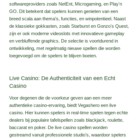
softwareproviders zoals NetEnt, Microgaming, en Play'n
GO. Dit betekent dat spelers kunnen genieten van een
breed scala aan thema’s, functies, en winpotentieel. Naast
de klassieke gokkasten, zoals Starburst en Gonzo's Quest,
zijn er ook moderne videoslots met innovatieve gameplay
en verbluffende graphics. De selectie is voortdurend in
ontwikkeling, met regelmatig nieuwe spellen die worden
toegevoegd om de spelers te blijven boeien.
Live Casino: De Authenticiteit van een Echt
Casino
Voor degenen die de voorkeur geven aan een meer
authentieke casino-ervaring, biedt Vegashero een live
casino. Hier kunnen spelers in real-time spelen tegen echte
dealers bij populaire tafelspellen zoals blackjack, roulette,
baccarat en poker. De live casino spellen worden
gestreamd vanuit professionele studio’s, waardoor spelers