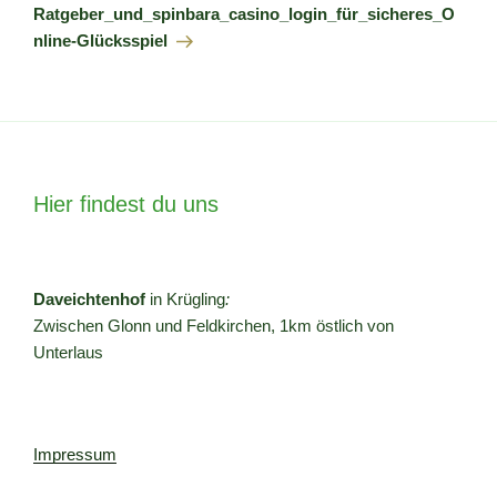
Ratgeber_und_spinbara_casino_login_für_sicheres_O
nline-Glücksspiel
Hier findest du uns
Daveichtenhof
in Krügling
:
Zwischen Glonn und Feldkirchen, 1km östlich von
Unterlaus
Impressum