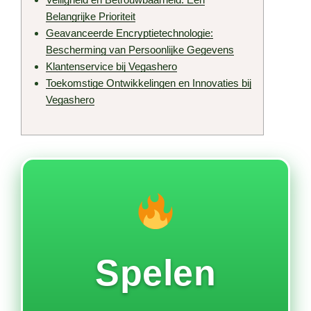
Belangrijke Prioriteit
Geavanceerde Encryptietechnologie:
Bescherming van Persoonlijke Gegevens
Klantenservice bij Vegashero
Toekomstige Ontwikkelingen en Innovaties bij
Vegashero
Spelen