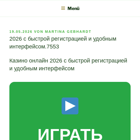
Zum
Menü
Inhalt
springen
VERÖFFENTLICHT
19.05.2026
VON
MARTINA GEBHARDT
AM
2026 с быстрой регистрацией и удобным
интерфейсом.7553
Казино онлайн 2026 с быстрой регистрацией
и удобным интерфейсом
ИГРАТЬ