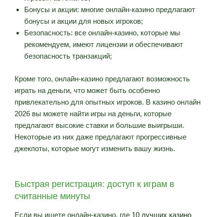
Бонусы и акции: многие онлайн-казино предлагают
бонусы и акции для новых игроков;
Безопасность: все онлайн-казино, которые мы
рекомендуем, имеют лицензии и обеспечивают
безопасность транзакций;
Кроме того, онлайн-казино предлагают возможность
играть на деньги, что может быть особенно
привлекательно для опытных игроков. В казино онлайн
2026 вы можете найти игры на деньги, которые
предлагают высокие ставки и большие выигрыши.
Некоторые из них даже предлагают прогрессивные
джекпоты, которые могут изменить вашу жизнь.
Быстрая регистрация: доступ к играм в
считанные минуты
Если вы ищете онлайн-казино, где
10 лучших казино