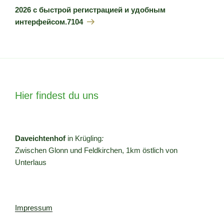
Beitrag
2026 с быстрой регистрацией и удобным
интерфейсом.7104
Hier findest du uns
Daveichtenhof
in Krügling
:
Zwischen Glonn und Feldkirchen, 1km östlich von
Unterlaus
Impressum