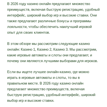
В 2026 году казино онлайн предлагают множество
преимуществ, включая быструю регистрацию, удобный
интерфейс, широкий выбор игр и высокие ставки. Они
также предлагают различные бонусы и программы
лояльности, чтобы обеспечить наилучший игровой
опыт для своих клиентов.
В этом обзоре мы рассмотрим следующие казино
онлайн: Казино 1, Казино 2, Казино 3. Мы рассмотрим,
какие игровые автоматы и слоты они предлагают, и
почему они являются лучшими выборами для игроков.
Если вы ищете лучшее онлайн-казино, где можно
играть в игровые автоматы и слоты, то вы в
правильном месте. В 2026 году казино онлайн
предлагают множество преимуществ, включая
быструю регистрацию, удобный интерфейс, широкий
выбор игр и высокие ставки.