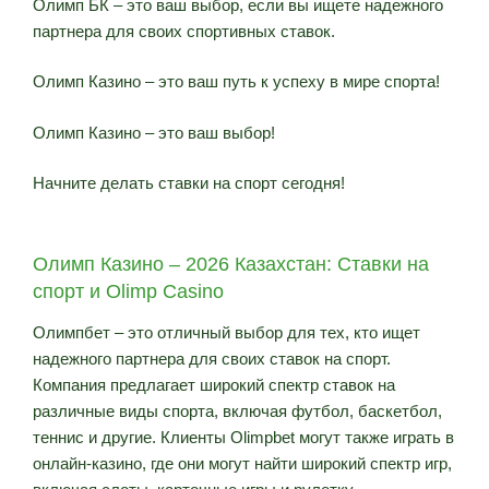
Олимп БК – это ваш выбор, если вы ищете надежного
партнера для своих спортивных ставок.
Олимп Казино – это ваш путь к успеху в мире спорта!
Олимп Казино – это ваш выбор!
Начните делать ставки на спорт сегодня!
Олимп Казино – 2026 Казахстан: Ставки на
спорт и Olimp Casino
Олимпбет – это отличный выбор для тех, кто ищет
надежного партнера для своих ставок на спорт.
Компания предлагает широкий спектр ставок на
различные виды спорта, включая футбол, баскетбол,
теннис и другие. Клиенты Olimpbet могут также играть в
онлайн-казино, где они могут найти широкий спектр игр,