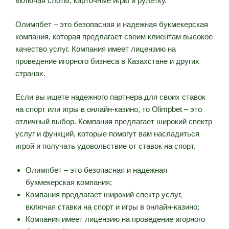
включая слоты, карточные игры и рулетку.
Олимпбет – это безопасная и надежная букмекерская
компания, которая предлагает своим клиентам высокое
качество услуг. Компания имеет лицензию на
проведение игорного бизнеса в Казахстане и других
странах.
Если вы ищете надежного партнера для своих ставок
на спорт или игры в онлайн-казино, то Olimpbet – это
отличный выбор. Компания предлагает широкий спектр
услуг и функций, которые помогут вам насладиться
игрой и получать удовольствие от ставок на спорт.
Олимпбет – это безопасная и надежная
букмекерская компания;
Компания предлагает широкий спектр услуг,
включая ставки на спорт и игры в онлайн-казино;
Компания имеет лицензию на проведение игорного