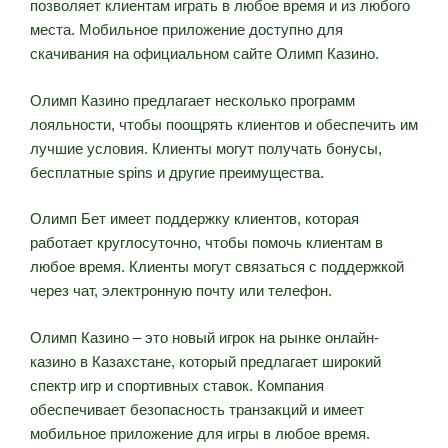
позволяет клиентам играть в любое время и из любого
места. Мобильное приложение доступно для
скачивания на официальном сайте Олимп Казино.
Олимп Казино предлагает несколько программ
лояльности, чтобы поощрять клиентов и обеспечить им
лучшие условия. Клиенты могут получать бонусы,
бесплатные spins и другие преимущества.
Олимп Бет имеет поддержку клиентов, которая
работает круглосуточно, чтобы помочь клиентам в
любое время. Клиенты могут связаться с поддержкой
через чат, электронную почту или телефон.
Олимп Казино – это новый игрок на рынке онлайн-
казино в Казахстане, который предлагает широкий
спектр игр и спортивных ставок. Компания
обеспечивает безопасность транзакций и имеет
мобильное приложение для игры в любое время.