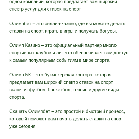
одной компании, которая предлагает вам широкий
спектр услуг для ставок на спорт.
Олимпбет – это онлайн-казино, где вы можете делать
ставки на спорт, играть в игры и получать бонусы.
Олимп Казино – это официальный партнер многих
спортивных клубов и лиг, что обеспечивает вам доступ
к самым популярным событиям в мире спорта.
Олимп БК – это букмекерская контора, которая
предлагает вам широкий спектр ставок на спорт,
включая футбол, баскетбол, теннис и другие виды
спорта.
Скачать Олимпбет – это простой и быстрый процесс,
который поможет вам начать делать ставки на спорт
уже сегодня.