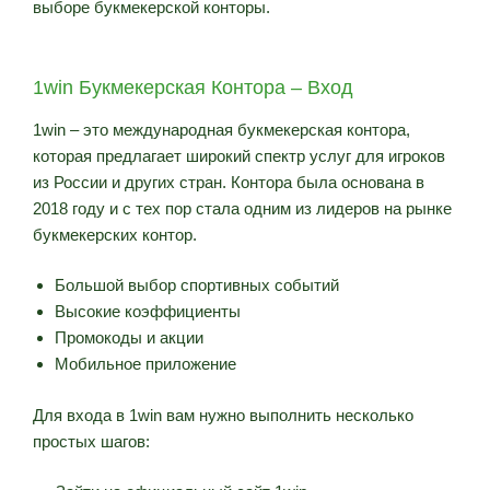
выборе букмекерской конторы.
1win Букмекерская Контора – Вход
1win – это международная букмекерская контора,
которая предлагает широкий спектр услуг для игроков
из России и других стран. Контора была основана в
2018 году и с тех пор стала одним из лидеров на рынке
букмекерских контор.
Большой выбор спортивных событий
Высокие коэффициенты
Промокоды и акции
Мобильное приложение
Для входа в 1win вам нужно выполнить несколько
простых шагов: