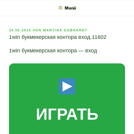
Zum
Menü
Inhalt
springen
VERÖFFENTLICHT
24.05.2026
VON
MARTINA GEBHARDT
AM
1win букмекерская контора вход.11602
1win букмекерская контора — вход
ИГРАТЬ