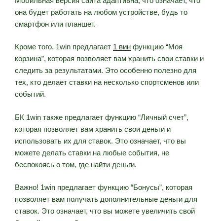
Мобильная версия сайта адаптивна, что означает, что
она будет работать на любом устройстве, будь то
смартфон или планшет.
Кроме того, 1win предлагает
1 вин
функцию “Моя
корзина”, которая позволяет вам хранить свои ставки и
следить за результатами. Это особенно полезно для
тех, кто делает ставки на несколько спортсменов или
событий.
БК 1win также предлагает функцию “Личный счет”,
которая позволяет вам хранить свои деньги и
использовать их для ставок. Это означает, что вы
можете делать ставки на любые события, не
беспокоясь о том, где найти деньги.
Важно! 1win предлагает функцию “Бонусы”, которая
позволяет вам получать дополнительные деньги для
ставок. Это означает, что вы можете увеличить свой