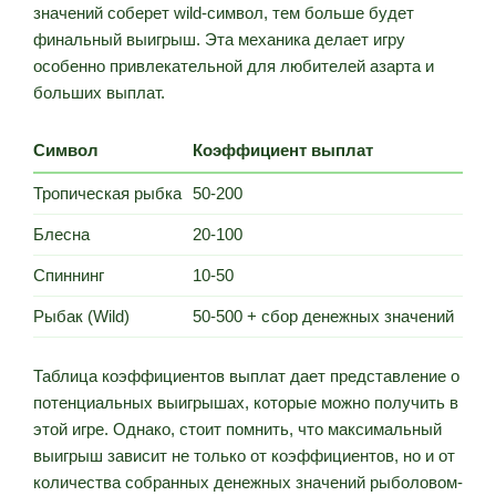
значений соберет wild-символ, тем больше будет
финальный выигрыш. Эта механика делает игру
особенно привлекательной для любителей азарта и
больших выплат.
Символ
Коэффициент выплат
Тропическая рыбка
50-200
Блесна
20-100
Спиннинг
10-50
Рыбак (Wild)
50-500 + сбор денежных значений
Таблица коэффициентов выплат дает представление о
потенциальных выигрышах, которые можно получить в
этой игре. Однако, стоит помнить, что максимальный
выигрыш зависит не только от коэффициентов, но и от
количества собранных денежных значений рыболовом-