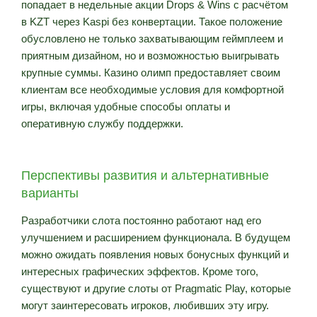
попадает в недельные акции Drops & Wins с расчётом
в KZT через Kaspi без конвертации. Такое положение
обусловлено не только захватывающим геймплеем и
приятным дизайном, но и возможностью выигрывать
крупные суммы. Казино олимп предоставляет своим
клиентам все необходимые условия для комфортной
игры, включая удобные способы оплаты и
оперативную службу поддержки.
Перспективы развития и альтернативные
варианты
Разработчики слота постоянно работают над его
улучшением и расширением функционала. В будущем
можно ожидать появления новых бонусных функций и
интересных графических эффектов. Кроме того,
существуют и другие слоты от Pragmatic Play, которые
могут заинтересовать игроков, любивших эту игру.