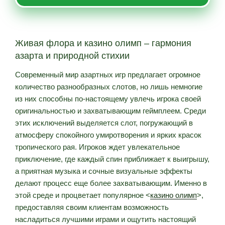
Живая флора и казино олимп – гармония
азарта и природной стихии
Современный мир азартных игр предлагает огромное
количество разнообразных слотов, но лишь немногие
из них способны по-настоящему увлечь игрока своей
оригинальностью и захватывающим геймплеем. Среди
этих исключений выделяется слот, погружающий в
атмосферу спокойного умиротворения и ярких красок
тропического рая. Игроков ждет увлекательное
приключение, где каждый спин приближает к выигрышу,
а приятная музыка и сочные визуальные эффекты
делают процесс еще более захватывающим. Именно в
этой среде и процветает популярное <
казино олимп
>,
предоставляя своим клиентам возможность
насладиться лучшими играми и ощутить настоящий