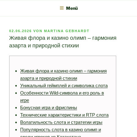
Zum
Menü
Inhalt
springen
VERÖFFENTLICHT
02.06.2026
VON
MARTINA GEBHARDT
AM
Живая флора и казино олимп – гармония
азарта и природной стихии
Живая флора и казино олимп – гармония
азарта и природной стихии
Уникальный геймплей и символика слота
Особенности Wild-символа и его роль в
игре
Бонусная игра и фриспины
Технические характеристики и RTP слота
Волатильность слота и стратегии игры
Популярность слота в казино олимп и
среди игроков из Казахстана