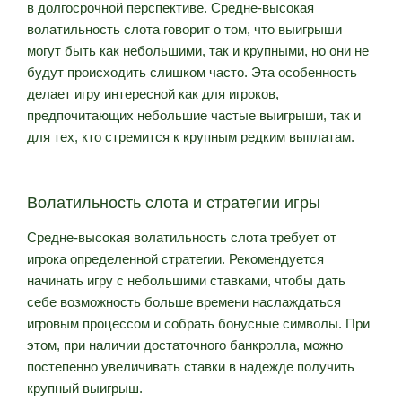
в долгосрочной перспективе. Средне-высокая
волатильность слота говорит о том, что выигрыши
могут быть как небольшими, так и крупными, но они не
будут происходить слишком часто. Эта особенность
делает игру интересной как для игроков,
предпочитающих небольшие частые выигрыши, так и
для тех, кто стремится к крупным редким выплатам.
Волатильность слота и стратегии игры
Средне-высокая волатильность слота требует от
игрока определенной стратегии. Рекомендуется
начинать игру с небольшими ставками, чтобы дать
себе возможность больше времени наслаждаться
игровым процессом и собрать бонусные символы. При
этом, при наличии достаточного банкролла, можно
постепенно увеличивать ставки в надежде получить
крупный выигрыш.