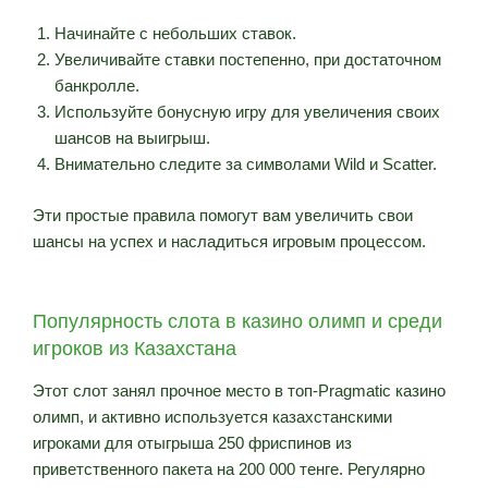
Начинайте с небольших ставок.
Увеличивайте ставки постепенно, при достаточном
банкролле.
Используйте бонусную игру для увеличения своих
шансов на выигрыш.
Внимательно следите за символами Wild и Scatter.
Эти простые правила помогут вам увеличить свои
шансы на успех и насладиться игровым процессом.
Популярность слота в казино олимп и среди
игроков из Казахстана
Этот слот занял прочное место в топ-Pragmatic казино
олимп, и активно используется казахстанскими
игроками для отыгрыша 250 фриспинов из
приветственного пакета на 200 000 тенге. Регулярно