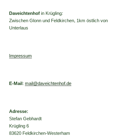
Daveichtenhof
in Krügling
:
Zwischen Glonn und Feldkirchen, 1km östlich von
Unterlaus
Impressum
E-Mail
:
mail@daveichtenhof.de
Adresse:
Stefan Gebhardt
Krügling 6
83620 Feldkirchen-Westerham