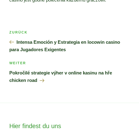
Beitragsnavigation
Vorheriger
ZURÜCK
Beitrag
Intensa Emoción y Estrategia en locowin casino
para Jugadores Exigentes
Nächster
WEITER
Beitrag
Pokročilé strategie výher v online kasinu na hře
chicken road
Hier findest du uns