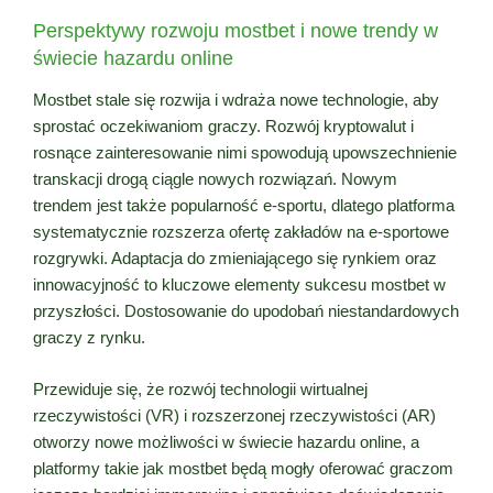
Perspektywy rozwoju mostbet i nowe trendy w
świecie hazardu online
Mostbet stale się rozwija i wdraża nowe technologie, aby
sprostać oczekiwaniom graczy. Rozwój kryptowalut i
rosnące zainteresowanie nimi spowodują upowszechnienie
transkacji drogą ciągle nowych rozwiązań. Nowym
trendem jest także popularność e-sportu, dlatego platforma
systematycznie rozszerza ofertę zakładów na e-sportowe
rozgrywki. Adaptacja do zmieniającego się rynkiem oraz
innowacyjność to kluczowe elementy sukcesu mostbet w
przyszłości. Dostosowanie do upodobań niestandardowych
graczy z rynku.
Przewiduje się, że rozwój technologii wirtualnej
rzeczywistości (VR) i rozszerzonej rzeczywistości (AR)
otworzy nowe możliwości w świecie hazardu online, a
platformy takie jak mostbet będą mogły oferować graczom