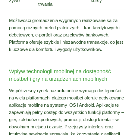
żywo
kursy
trwania
Możliwości gromadzenia wygranych realizowane są za
pomocą różnych metod płatniczych – kart kredytowych i
debetowych, e-portfeli oraz przelewów bankowych.
Platforma oferuje szybkie i niezawodne transakcje, co jest
kluczowe dla komfortu i wygody użytkowników.
Wpływ technologii mobilnej na dostępność
mostbet i gry na urządzeniach mobilnych
Współczesny rynek hazardu online wymaga dostępności
na wielu platformach, dlatego mostbet oferuje dedykowane
aplikacje mobilne na systemy iOS i Android. Aplikacje te
zapewniają pełny dostęp do wszystkich funkcji platformy –
gier, zakładów sportowych, promocji, obsługi klienta – w
dowolnym miejscu i czasie. Przejrzysty interfejs oraz
intuicyjna nawigacja sprawiają, że korzystanie z aplikacji