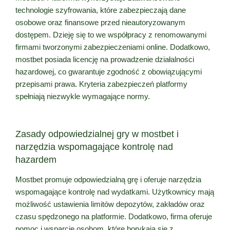
technologie szyfrowania, które zabezpieczają dane
osobowe oraz finansowe przed nieautoryzowanym
dostępem. Dzieję się to we współpracy z renomowanymi
firmami tworzonymi zabezpieczeniami online. Dodatkowo,
mostbet posiada licencję na prowadzenie działalności
hazardowej, co gwarantuje zgodność z obowiązującymi
przepisami prawa. Kryteria zabezpieczeń platformy
spełniają niezwykle wymagające normy.
Zasady odpowiedzialnej gry w mostbet i
narzędzia wspomagające kontrolę nad
hazardem
Mostbet promuje odpowiedzialną grę i oferuje narzędzia
wspomagające kontrolę nad wydatkami. Użytkownicy mają
możliwość ustawienia limitów depozytów, zakładów oraz
czasu spędzonego na platformie. Dodatkowo, firma oferuje
pomoc i wsparcie osobom, które borykają się z