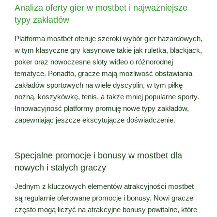
Analiza oferty gier w mostbet i najważniejsze
typy zakładów
Platforma mostbet oferuje szeroki wybór gier hazardowych,
w tym klasyczne gry kasynowe takie jak ruletka, blackjack,
poker oraz nowoczesne sloty wideo o różnorodnej
tematyce. Ponadto, gracze mają możliwość obstawiania
zakładów sportowych na wiele dyscyplin, w tym piłkę
nożną, koszykówkę, tenis, a także mniej popularne sporty.
Innowacyjność platformy promuję nowe typy zakładów,
zapewniając jeszcze ekscytującze doświadczenie.
Specjalne promocje i bonusy w mostbet dla
nowych i stałych graczy
Jednym z kluczowych elementów atrakcyjności mostbet
są regularnie oferowane promocje i bonusy. Nowi gracze
często mogą liczyć na atrakcyjne bonusy powitalne, które