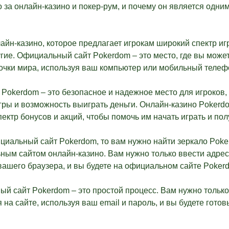
о за онлайн-казино и покер-рум, и почему он является одни
айн-казино, которое предлагает игрокам широкий спектр игр
ругие. Официальный сайт Pokerdom – это место, где вы може
точки мира, используя ваш компьютер или мобильный телеф
Pokerdom – это безопасное и надежное место для игроков,
гры и возможность выиграть деньги. Онлайн-казино Pokerd
ектр бонусов и акций, чтобы помочь им начать играть и по
циальный сайт Pokerdom, то вам нужно найти зеркало Poke
ным сайтом онлайн-казино. Вам нужно только ввести адрес
вашего браузера, и вы будете на официальном сайте Poker
ый сайт Pokerdom – это простой процесс. Вам нужно только
 на сайте, используя ваш email и пароль, и вы будете готов