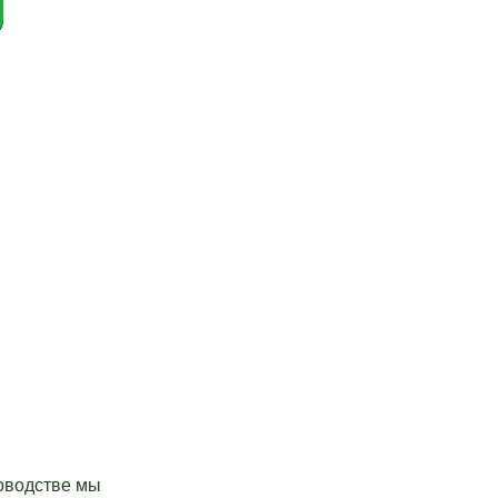
ководстве мы