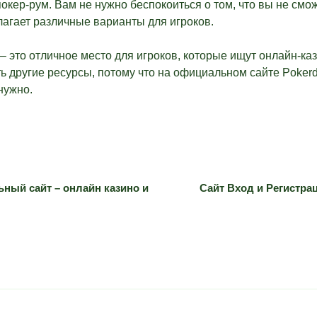
покер-рум. Вам не нужно беспокоиться о том, что вы не смож
лагает различные варианты для игроков.
– это отличное место для игроков, которые ищут онлайн-каз
ть другие ресурсы, потому что на официальном сайте Poke
нужно.
gation
ный сайт – онлайн казино и
Сайт Вход и Регистра