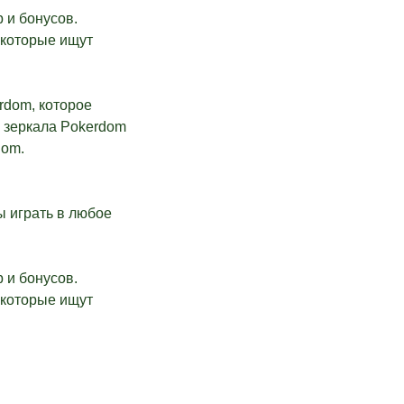
 и бонусов.
 которые ищут
rdom, которое
 зеркала Pokerdom
dom.
ы играть в любое
 и бонусов.
 которые ищут