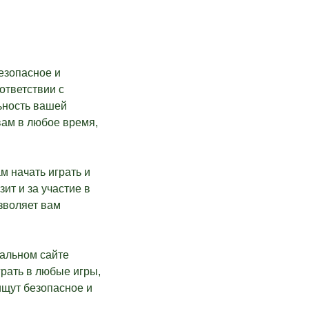
езопасное и
ответствии с
ьность вашей
вам в любое время,
м начать играть и
ит и за участие в
зволяет вам
иальном сайте
грать в любые игры,
ищут безопасное и