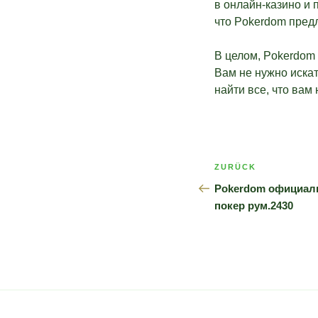
в онлайн-казино и 
что Pokerdom пред
В целом, Pokerdom 
Вам не нужно иска
найти все, что вам 
Beitragsnavi
Vorheriger
ZURÜCK
Beitrag
Pokerdom официаль
покер рум.2430