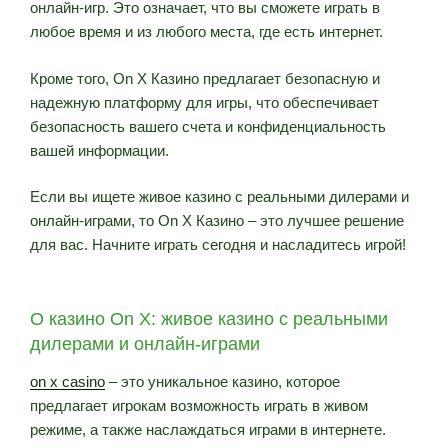
онлайн-игр. Это означает, что вы сможете играть в
любое время и из любого места, где есть интернет.
Кроме того, On X Казино предлагает безопасную и
надежную платформу для игры, что обеспечивает
безопасность вашего счета и конфиденциальность
вашей информации.
Если вы ищете живое казино с реальными дилерами и
онлайн-играми, то On X Казино – это лучшее решение
для вас. Начните играть сегодня и насладитесь игрой!
О казино On X: живое казино с реальными
дилерами и онлайн-играми
on x casino
– это уникальное казино, которое
предлагает игрокам возможность играть в живом
режиме, а также наслаждаться играми в интернете.