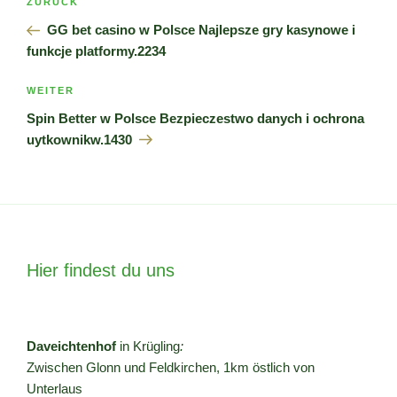
Vorheriger
ZURÜCK
Beitrag
GG bet casino w Polsce Najlepsze gry kasynowe i
funkcje platformy.2234
Nächster
WEITER
Beitrag
Spin Better w Polsce Bezpieczestwo danych i ochrona
uytkownikw.1430
Hier findest du uns
Daveichtenhof
in Krügling
:
Zwischen Glonn und Feldkirchen, 1km östlich von
Unterlaus