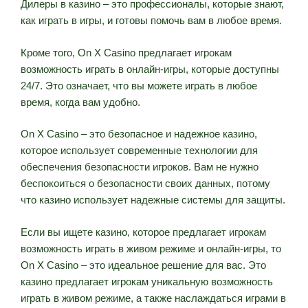
Дилеры в казино – это профессионалы, которые знают,
как играть в игры, и готовы помочь вам в любое время.
Кроме того, On X Casino предлагает игрокам
возможность играть в онлайн-игры, которые доступны
24/7. Это означает, что вы можете играть в любое
время, когда вам удобно.
On X Casino – это безопасное и надежное казино,
которое использует современные технологии для
обеспечения безопасности игроков. Вам не нужно
беспокоиться о безопасности своих данных, потому
что казино использует надежные системы для защиты.
Если вы ищете казино, которое предлагает игрокам
возможность играть в живом режиме и онлайн-игры, то
On X Casino – это идеальное решение для вас. Это
казино предлагает игрокам уникальную возможность
играть в живом режиме, а также наслаждаться играми в