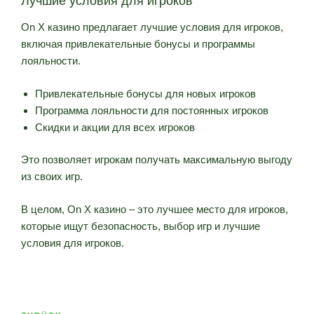
Лучшие условия для игроков
On X казино предлагает лучшие условия для игроков,
включая привлекательные бонусы и программы
лояльности.
Привлекательные бонусы для новых игроков
Программа лояльности для постоянных игроков
Скидки и акции для всех игроков
Это позволяет игрокам получать максимальную выгоду
из своих игр.
В целом, On X казино – это лучшее место для игроков,
которые ищут безопасность, выбор игр и лучшие
условия для игроков.
Beitragsnavigation