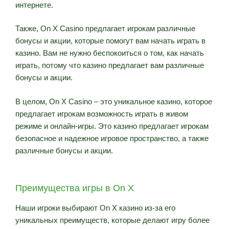
интернете.
Также, On X Casino предлагает игрокам различные
бонусы и акции, которые помогут вам начать играть в
казино. Вам не нужно беспокоиться о том, как начать
играть, потому что казино предлагает вам различные
бонусы и акции.
В целом, On X Casino – это уникальное казино, которое
предлагает игрокам возможность играть в живом
режиме и онлайн-игры. Это казино предлагает игрокам
безопасное и надежное игровое пространство, а также
различные бонусы и акции.
Преимущества игры в On X
Наши игроки выбирают On X казино из-за его
уникальных преимуществ, которые делают игру более