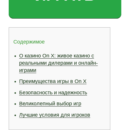
Содержимое
О казино On X: живое казино с
реальными дилерами и онлайн-
играми
Преимущества игры в On X
Безопасность и надежность
Великолепный выбор игр
Лучшие условия для игроков