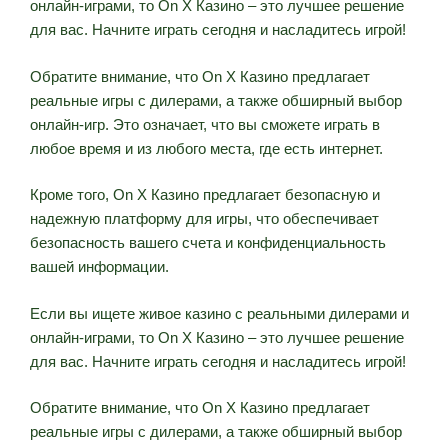
онлайн-играми, то On X Казино – это лучшее решение
для вас. Начните играть сегодня и насладитесь игрой!
Обратите внимание, что On X Казино предлагает
реальные игры с дилерами, а также обширный выбор
онлайн-игр. Это означает, что вы сможете играть в
любое время и из любого места, где есть интернет.
Кроме того, On X Казино предлагает безопасную и
надежную платформу для игры, что обеспечивает
безопасность вашего счета и конфиденциальность
вашей информации.
Если вы ищете живое казино с реальными дилерами и
онлайн-играми, то On X Казино – это лучшее решение
для вас. Начните играть сегодня и насладитесь игрой!
Обратите внимание, что On X Казино предлагает
реальные игры с дилерами, а также обширный выбор