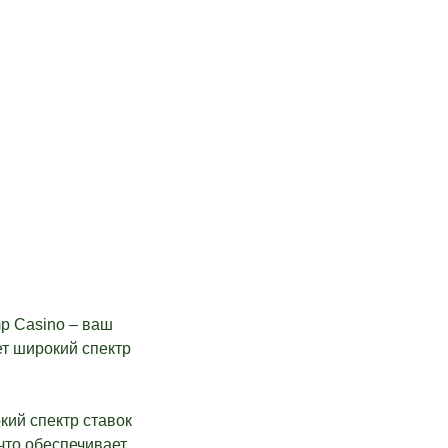
mp Casino – ваш
ет широкий спектр
кий спектр ставок
что обеспечивает