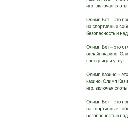
игр, включая слоты
Олимп Бет – это по
на спортивные собы
безопасность и над
Олимп Бет – это от
онлайн-казино. Оли
спектр игр и услуг.
Олимп Казино – эт
казино. Олимп Кази
игр, включая слоты
Олимп Бет – это по
на спортивные собы
безопасность и над