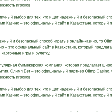
ежность игроков.
личный выбор для тех, кто ищет надежный и безопасный спо
мп Казино – это официальный сайт в Казахстане, который 
жный и безопасный способ играть в онлайн-казино, то Oli
о – это официальный сайт в Казахстане, который предлага
, карточные игры и рулетку.
пулярная букмекерская компания, которая предлагает широ
тия. Олимп Бет – это официальный партнер Olimp Casino, 
ежность игроков.
личный выбор для тех, кто ищет надежный и безопасный спо
мп Казино – это официальный сайт в Казахстане, который 