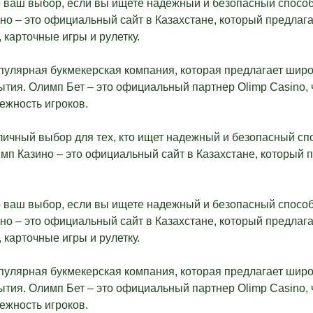
о ваш выбор, если вы ищете надежный и безопасный способ 
но – это официальный сайт в Казахстане, который предлаг
, карточные игры и рулетку.
пулярная букмекерская компания, которая предлагает широ
тия. Олимп Бет – это официальный партнер Olimp Casino, 
ежность игроков.
личный выбор для тех, кто ищет надежный и безопасный спо
мп Казино – это официальный сайт в Казахстане, который 
о ваш выбор, если вы ищете надежный и безопасный способ 
но – это официальный сайт в Казахстане, который предлаг
, карточные игры и рулетку.
пулярная букмекерская компания, которая предлагает широ
тия. Олимп Бет – это официальный партнер Olimp Casino, 
ежность игроков.