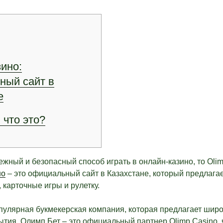
ино:
ный сайт в
е
 что это?
жный и безопасный способ играть в онлайн-казино, то Oli
но
– это официальный сайт в Казахстане, который предлага
, карточные игры и рулетку.
пулярная букмекерская компания, которая предлагает широ
тия. Олимп Бет – это официальный партнер Olimp Casino, 