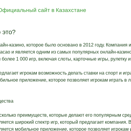
Официальный сайт в Казахстане
 это?
айн-казино, которое было основано в 2012 году. Компания 
расао и является одним из самых популярных онлайн-казин
 более 1 000 игр, включая слоты, карточные игры, рулетку и
длагает игрокам возможность делать ставки на спорт и игра
бильное приложение, которое позволяет игрокам играть в л
щества
сколько преимуществ, которые делают его популярным сре
яется широкий спектр игр, который предлагает компания. 
яется мобильное приложение, которое позволяет игрокам 