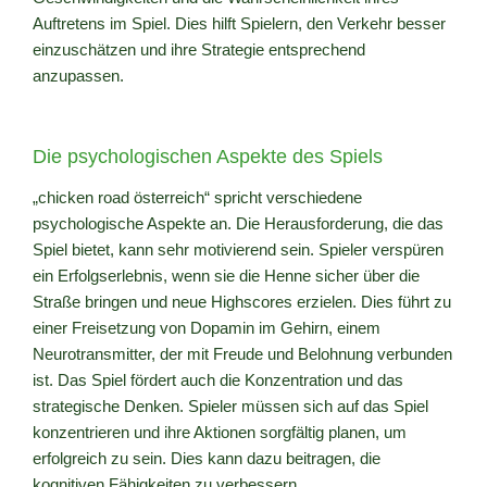
Auftretens im Spiel. Dies hilft Spielern, den Verkehr besser
einzuschätzen und ihre Strategie entsprechend
anzupassen.
Die psychologischen Aspekte des Spiels
„chicken road österreich“ spricht verschiedene
psychologische Aspekte an. Die Herausforderung, die das
Spiel bietet, kann sehr motivierend sein. Spieler verspüren
ein Erfolgserlebnis, wenn sie die Henne sicher über die
Straße bringen und neue Highscores erzielen. Dies führt zu
einer Freisetzung von Dopamin im Gehirn, einem
Neurotransmitter, der mit Freude und Belohnung verbunden
ist. Das Spiel fördert auch die Konzentration und das
strategische Denken. Spieler müssen sich auf das Spiel
konzentrieren und ihre Aktionen sorgfältig planen, um
erfolgreich zu sein. Dies kann dazu beitragen, die
kognitiven Fähigkeiten zu verbessern.