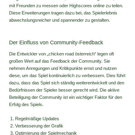
mit Freunden zu messen oder Highscores online zu teilen.
Diese Erweiterungen tragen dazu bei, das Spielerlebnis
abwechslungsreicher und spannender zu gestalten.
Der Einfluss von Community-Feedback
Die Entwickler von „chicken road österreich“ legen oft
großen Wert auf das Feedback der Community. Sie
nehmen Anregungen und Kritikpunkte ernst und nutzen
diese, um das Spiel kontinuierlich zu verbessern. Dies führt
dazu, dass das Spiel sich ständig weiterentwickelt und den
Bedürfnissen der Spieler besser gerecht wird. Die aktive
Beteiligung der Community ist ein wichtiger Faktor für den
Erfolg des Spiels.
Regelmäßige Updates
Verbesserung der Grafik
Optimierung der Spielmechanik