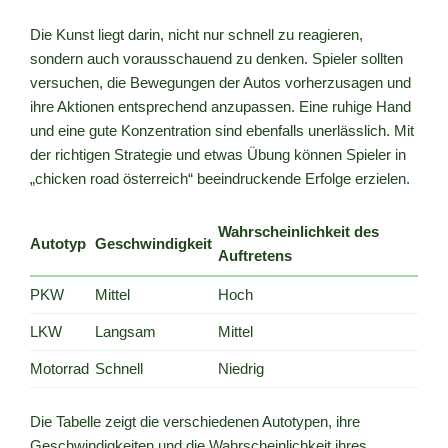
Die Kunst liegt darin, nicht nur schnell zu reagieren,
sondern auch vorausschauend zu denken. Spieler sollten
versuchen, die Bewegungen der Autos vorherzusagen und
ihre Aktionen entsprechend anzupassen. Eine ruhige Hand
und eine gute Konzentration sind ebenfalls unerlässlich. Mit
der richtigen Strategie und etwas Übung können Spieler in
„chicken road österreich“ beeindruckende Erfolge erzielen.
Wahrscheinlichkeit des
Autotyp
Geschwindigkeit
Auftretens
PKW
Mittel
Hoch
LKW
Langsam
Mittel
Motorrad
Schnell
Niedrig
Die Tabelle zeigt die verschiedenen Autotypen, ihre
Geschwindigkeiten und die Wahrscheinlichkeit ihres