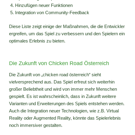
Hinzufügen neuer Funktionen
Integration von Community-Feedback
Diese Liste zeigt einige der Maßnahmen, die die Entwickler
ergreifen, um das Spiel zu verbessern und den Spielern ein
optimales Erlebnis zu bieten.
Die Zukunft von Chicken Road Österreich
Die Zukunft von „chicken road österreich“ sieht
vielversprechend aus. Das Spiel erfreut sich weiterhin
großer Beliebtheit und wird von immer mehr Menschen
gespielt. Es ist wahrscheinlich, dass in Zukunft weitere
Varianten und Erweiterungen des Spiels entstehen werden.
Auch die Integration neuer Technologien, wie z.B. Virtual
Reality oder Augmented Reality, könnte das Spielerlebnis
noch immersiver gestalten.