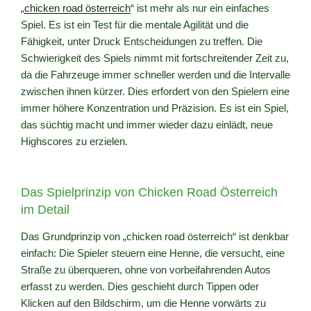
„
chicken road österreich
“ ist mehr als nur ein einfaches
Spiel. Es ist ein Test für die mentale Agilität und die
Fähigkeit, unter Druck Entscheidungen zu treffen. Die
Schwierigkeit des Spiels nimmt mit fortschreitender Zeit zu,
da die Fahrzeuge immer schneller werden und die Intervalle
zwischen ihnen kürzer. Dies erfordert von den Spielern eine
immer höhere Konzentration und Präzision. Es ist ein Spiel,
das süchtig macht und immer wieder dazu einlädt, neue
Highscores zu erzielen.
Das Spielprinzip von Chicken Road Österreich
im Detail
Das Grundprinzip von „chicken road österreich“ ist denkbar
einfach: Die Spieler steuern eine Henne, die versucht, eine
Straße zu überqueren, ohne von vorbeifahrenden Autos
erfasst zu werden. Dies geschieht durch Tippen oder
Klicken auf den Bildschirm, um die Henne vorwärts zu