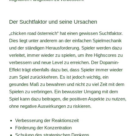
Der Suchtfaktor und seine Ursachen
„chicken road österreich“ hat einen gewissen Suchtfaktor.
Dies liegt unter anderem an der einfachen Spielmechanik
und der ständigen Herausforderung. Spieler werden dazu
verleitet, immer wieder zu spielen, um ihre Highscores zu
verbessern und neue Level zu erreichen. Der Dopamin-
Effekt trägt ebenfalls dazu bei, dass Spieler immer wieder
zum Spiel zurückkehren. Es ist jedoch wichtig, ein
gesundes Maß zu bewahren und nicht zu viel Zeit mit dem
Spielen zu verbringen. Ein bewusster Umgang mit dem
Spiel kann dazu beitragen, die positiven Aspekte zu nutzen,
ohne negative Auswirkungen zu riskieren.
Verbesserung der Reaktionszeit
Förderung der Konzentration
Schulung des strategischen Denkens