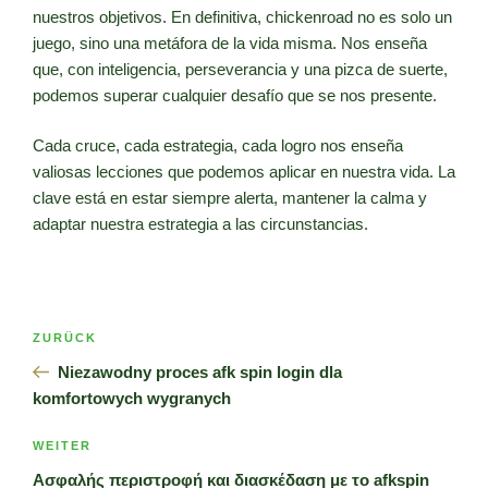
nuestros objetivos. En definitiva, chickenroad no es solo un
juego, sino una metáfora de la vida misma. Nos enseña
que, con inteligencia, perseverancia y una pizca de suerte,
podemos superar cualquier desafío que se nos presente.
Cada cruce, cada estrategia, cada logro nos enseña
valiosas lecciones que podemos aplicar en nuestra vida. La
clave está en estar siempre alerta, mantener la calma y
adaptar nuestra estrategia a las circunstancias.
Beitragsnavigation
Vorheriger
ZURÜCK
Beitrag
Niezawodny proces afk spin login dla
komfortowych wygranych
Nächster
WEITER
Beitrag
Ασφαλής περιστροφή και διασκέδαση με το afkspin