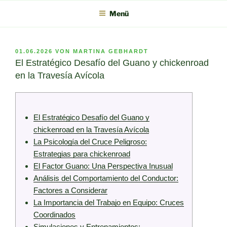
Zum
Menü
Inhalt
springen
VERÖFFENTLICHT
01.06.2026
VON
MARTINA GEBHARDT
AM
El Estratégico Desafío del Guano y chickenroad
en la Travesía Avícola
El Estratégico Desafío del Guano y
chickenroad en la Travesía Avícola
La Psicología del Cruce Peligroso:
Estrategias para chickenroad
El Factor Guano: Una Perspectiva Inusual
Análisis del Comportamiento del Conductor:
Factores a Considerar
La Importancia del Trabajo en Equipo: Cruces
Coordinados
Simulaciones y Entrenamientos: