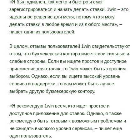
«Я был удивлен, как легко и быстро я смог
зарегистрироваться и начать делать ставки. 1win – это
идеальное решение для меня, потому что я могу
делать ставки в любое время и из любого места», –
пишет один из пользователей.
В целом, отзывы пользователей 1win свидетельствуют
о том, что букмекерская контора имеет свои сильные и
слабые стороны. Если вы ищете простое и доступное
приложение для ставок, то 1win может быть хорошим
выбором. Однако, если вы ищете высокий уровень
сервиса и поддержки, то вам может быть лучше
выбрать другую букмекерскую контору.
«Я рекомендую 1win всем, кто ищет простое и
доступное приложение для ставок. Однако, я также
рекомендую быть готовым к возможным проблемам и
не ожидать высокого уровня сервиса», – пишет еще
один пользователь.