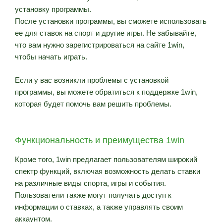
установку программы.
После установки программы, вы сможете использовать
ее для ставок на спорт и другие игры. Не забывайте,
что вам нужно зарегистрироваться на сайте 1win,
чтобы начать играть.
Если у вас возникли проблемы с установкой
программы, вы можете обратиться к поддержке 1win,
которая будет помочь вам решить проблемы.
Функциональность и преимущества 1win
Кроме того, 1win предлагает пользователям широкий
спектр функций, включая возможность делать ставки
на различные виды спорта, игры и события.
Пользователи также могут получать доступ к
информации о ставках, а также управлять своим
аккаунтом.