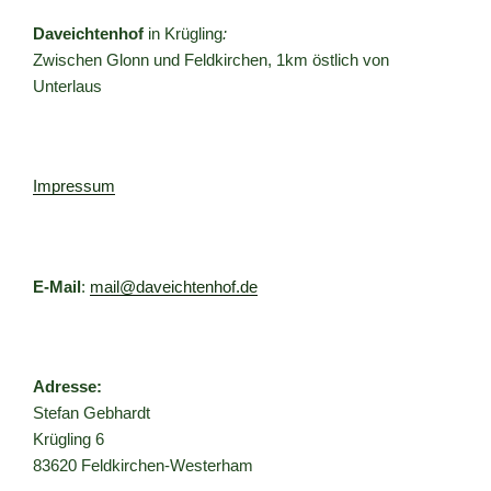
Daveichtenhof
in Krügling
:
Zwischen Glonn und Feldkirchen, 1km östlich von
Unterlaus
Impressum
E-Mail
:
mail@daveichtenhof.de
Adresse:
Stefan Gebhardt
Krügling 6
83620 Feldkirchen-Westerham