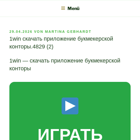
Zum
Menü
Inhalt
springen
VERÖFFENTLICHT
29.04.2026
VON
MARTINA GEBHARDT
AM
1win скачать приложение букмекерской
конторы.4829 (2)
1win — скачать приложение букмекерской
конторы
ИГРАТЬ