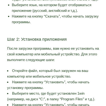
Выберите язык, на котором будет отображаться
приложение (русский, английский и т.д.).
Нажмите на кнопку “Скачать”, чтобы начать загрузку
программы.
Шаг 2: Установка приложения
После загрузки программы, вам нужно ее установить на
свой компьютер или мобильный устройство. Для этого
выполните следующие шаги:
Откройте файл, который был загружен на ваш
компьютер или мобильное устройство.
Нажмите на кнопку “Установить”, чтобы начать
установку программы.
Выберите место, где будет установлен 1win
(например, на диск “C:”, в папку “Program Files” и т.д.).
Нажмите на кнопку “Установить”, чтобы начать