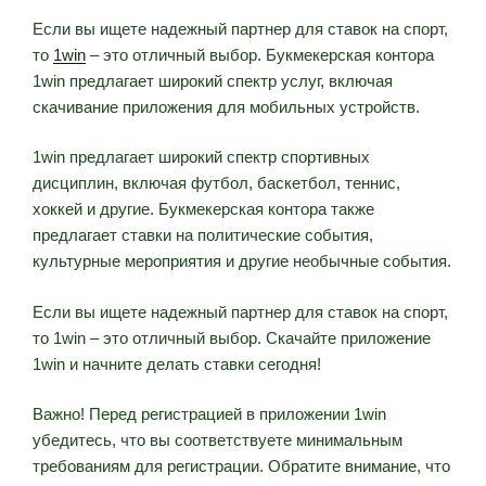
Если вы ищете надежный партнер для ставок на спорт,
то
1win
– это отличный выбор. Букмекерская контора
1win предлагает широкий спектр услуг, включая
скачивание приложения для мобильных устройств.
1win предлагает широкий спектр спортивных
дисциплин, включая футбол, баскетбол, теннис,
хоккей и другие. Букмекерская контора также
предлагает ставки на политические события,
культурные мероприятия и другие необычные события.
Если вы ищете надежный партнер для ставок на спорт,
то 1win – это отличный выбор. Скачайте приложение
1win и начните делать ставки сегодня!
Важно! Перед регистрацией в приложении 1win
убедитесь, что вы соответствуете минимальным
требованиям для регистрации. Обратите внимание, что