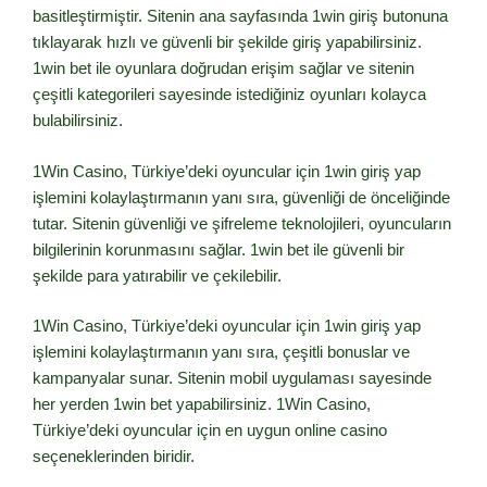
basitleştirmiştir. Sitenin ana sayfasında 1win giriş butonuna
tıklayarak hızlı ve güvenli bir şekilde giriş yapabilirsiniz.
1win bet ile oyunlara doğrudan erişim sağlar ve sitenin
çeşitli kategorileri sayesinde istediğiniz oyunları kolayca
bulabilirsiniz.
1Win Casino, Türkiye’deki oyuncular için 1win giriş yap
işlemini kolaylaştırmanın yanı sıra, güvenliği de önceliğinde
tutar. Sitenin güvenliği ve şifreleme teknolojileri, oyuncuların
bilgilerinin korunmasını sağlar. 1win bet ile güvenli bir
şekilde para yatırabilir ve çekilebilir.
1Win Casino, Türkiye’deki oyuncular için 1win giriş yap
işlemini kolaylaştırmanın yanı sıra, çeşitli bonuslar ve
kampanyalar sunar. Sitenin mobil uygulaması sayesinde
her yerden 1win bet yapabilirsiniz. 1Win Casino,
Türkiye’deki oyuncular için en uygun online casino
seçeneklerinden biridir.