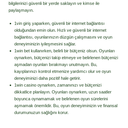
bilgilerinizi güvenli bir yerde saklayın ve kimse ile
paylaşmayın.
1vin giriş yaparken, güvenli bir internet bağlantısı
olduğundan emin olun. Hızlı ve güvenli bir internet
bağlantısı, oyunlarınızın düzgün çalışmasını ve oyun
deneyiminizin iyileşmesini sağlar.
1win bet kullanırken, belirli bir bütçeniz olsun. Oyunları
oynarken, bütçenizi takip etmeye ve belirlenen bütçenizi
aşmadan oyunları bırakmayı unutmayın. Bu,
kayıplarınızı kontrol etmenize yardımcı olur ve oyun
deneyiminizi daha pozitif hale getirir.
1win casino oynarken, zamanınızı ve bütçenizi
dikkatlice planlayın. Oyunları oynarken, uzun saatler
boyunca oynamamak ve belirlenen oyun sürelerini
aşmamak önemlidir. Bu, oyun deneyiminizin ve finansal
durumunuzun sağlığını korur.